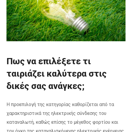
Πως να επιλέξετε τι
ταιριάζει καλύτερα στις
δικές σας ανάγκες;
Η
προεπιλογή
της
κατηγορίας
καθορίζεται
από
τα
χαρακτηριστικά
της
ηλεκτρικής
σύνδεσης
του
καταναλωτή
,
καθώς
επίσης
το
μέγεθος
φορτίου
και
τον
όγκο
της
καταναλισκόμενης
ηλεκτρικής
ενέργειας
.