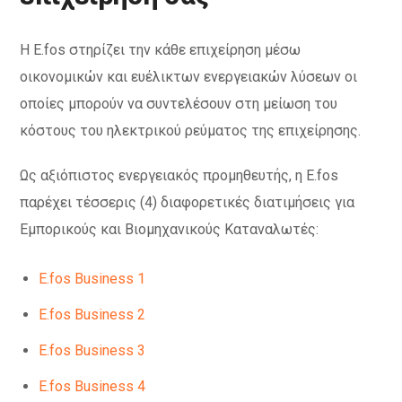
Η
E.fos
στηρίζει
την
κάθε
επιχείρηση
μέσω
οικονομικών
και
ευέλικτων
ενεργειακών
λύσεων
οι
οποίες
μπορούν
να
συντελέσουν
στη
μείωση
του
κόστους
του
ηλεκτρικού
ρεύματος
της
επιχείρησης
.
Ως
αξιόπιστος
ενεργειακός
προμηθευτής
,
η
E.fos
παρέχει
τέσσερις
(4)
διαφορετικές
διατιμήσεις
για
Εμπορικούς
και
Βιομηχανικούς
Καταναλωτές
:
E.fos Business 1
E.fos Business 2
E.fos Business 3
E.fos Business 4